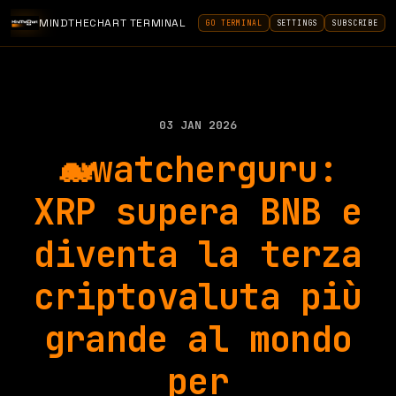
MINDTHECHART TERMINAL
GO TERMINAL
SETTINGS
SUBSCRIBE
03 JAN 2026
🐋watcherguru:
XRP supera BNB e
diventa la terza
criptovaluta più
grande al mondo
per