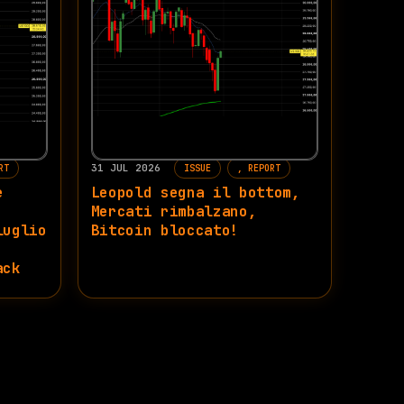
31 JUL 2026
RT
ISSUE
REPORT
e
Leopold segna il bottom,
Mercati rimbalzano,
luglio
Bitcoin bloccato!
.
ack