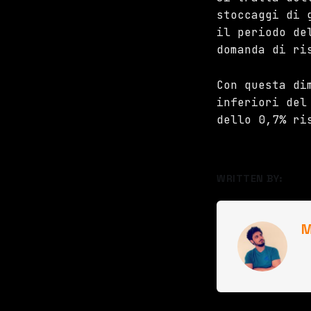
stoccaggi di 
il periodo de
domanda di ri
Con questa di
inferiori del
dello 0,7% ri
WRITTEN BY:
M