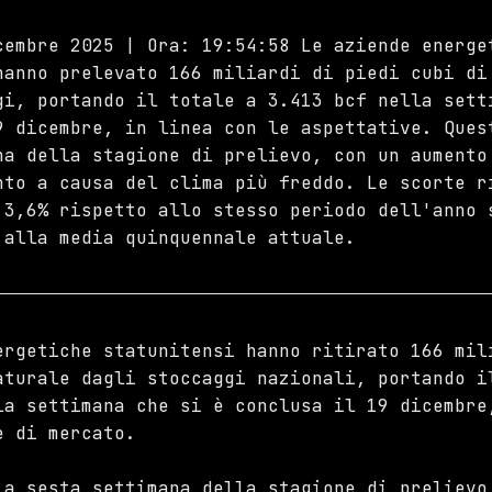
cembre 2025 | Ora: 19:54:58 Le aziende energe
hanno prelevato 166 miliardi di piedi cubi di
gi, portando il totale a 3.413 bcf nella sett
9 dicembre, in linea con le aspettative. Ques
na della stagione di prelievo, con un aumento
nto a causa del clima più freddo. Le scorte r
 3,6% rispetto allo stesso periodo dell'anno 
 alla media quinquennale attuale.
ergetiche statunitensi hanno ritirato 166 mil
aturale dagli stoccaggi nazionali, portando i
la settimana che si è conclusa il 19 dicembre
e di mercato.
la sesta settimana della stagione di prelievo