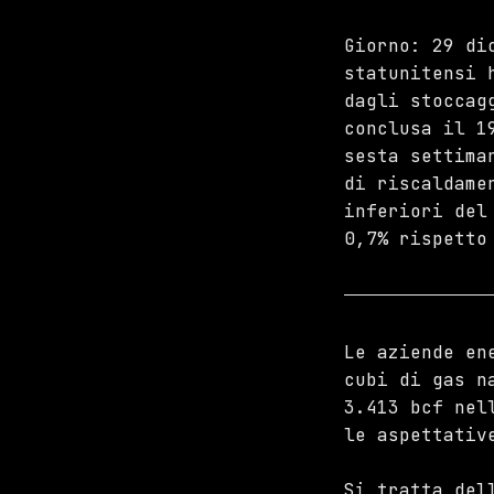
Giorno: 29 di
statunitensi 
dagli stoccag
conclusa il 1
sesta settima
di riscaldame
inferiori del
0,7% rispetto
Le aziende en
cubi di gas n
3.413 bcf nel
le aspettativ
Si tratta del