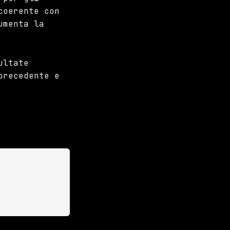
coerente con
umenta la
ultate
precedente e