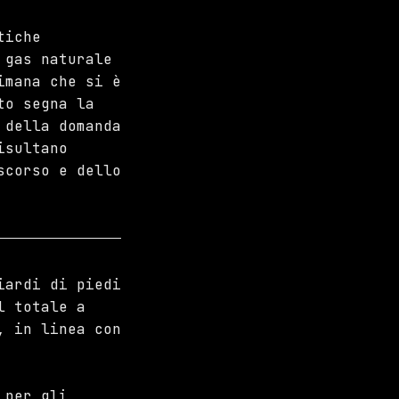
tiche
 gas naturale
imana che si è
to segna la
 della domanda
isultano
scorso e dello
iardi di piedi
l totale a
, in linea con
 per gli