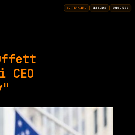
GO TERMINAL
SETTINGS
SUBSCRIBE
uffett
i CEO
y"