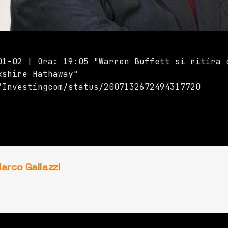
01-02 | Ora: 19:05 "Warren Buffett si ritira 
kshire Hathaway"
/Investingcom/status/2007132672494317720
arco Gallazzi