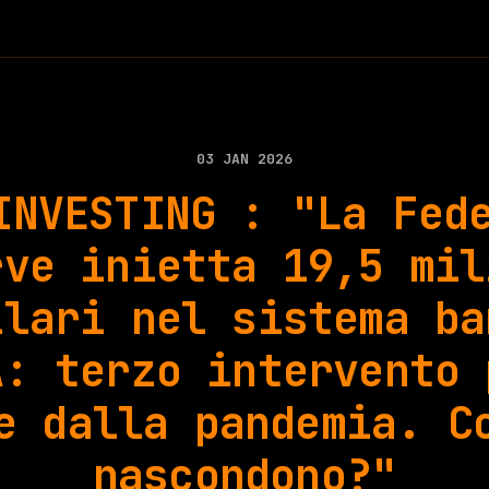
03 JAN 2026
INVESTING : "La Fed
rve inietta 19,5 mil
llari nel sistema ba
A: terzo intervento 
e dalla pandemia. C
nascondono?"