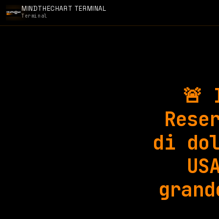
MINDTHECHART TERMINAL
Terminal
🚨 
Rese
di do
US
grand