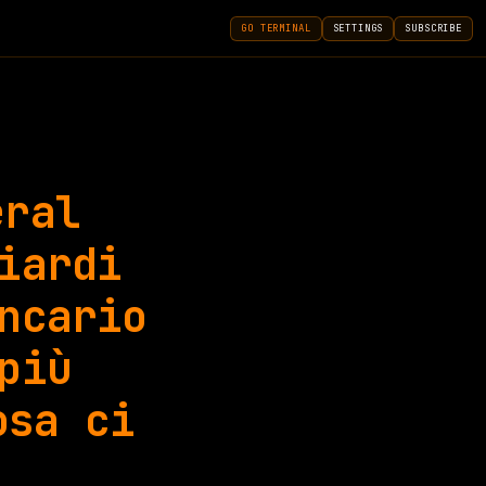
GO TERMINAL
SETTINGS
SUBSCRIBE
eral
iardi
ncario
più
osa ci