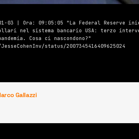
01-03 | Ora: 09:05:05 "La Federal Reserve ini
ollari nel sistema bancario USA: terzo interv
pandemia. Cosa ci nascondono?"
/JesseCohenInv/status/2007345416409625024
arco Gallazzi