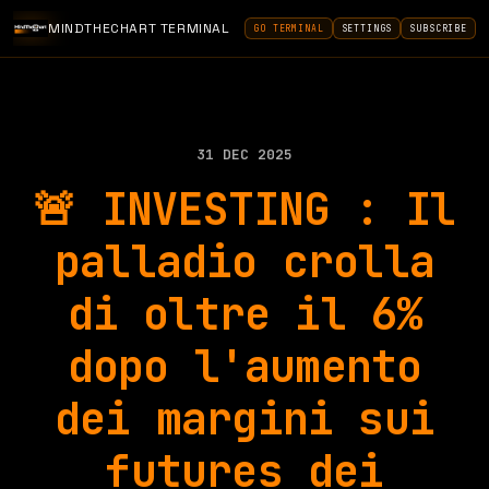
MINDTHECHART TERMINAL
GO TERMINAL
SETTINGS
SUBSCRIBE
31 DEC 2025
🚨 INVESTING : Il
palladio crolla
di oltre il 6%
dopo l'aumento
dei margini sui
futures dei