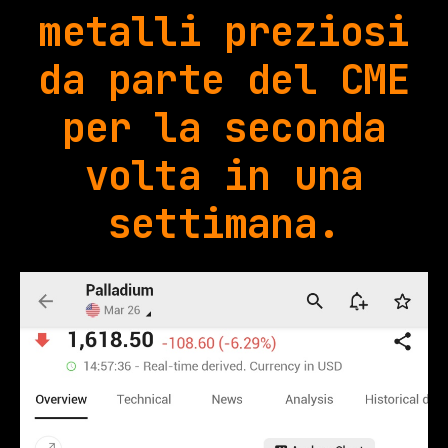
metalli preziosi
da parte del CME
per la seconda
volta in una
settimana.