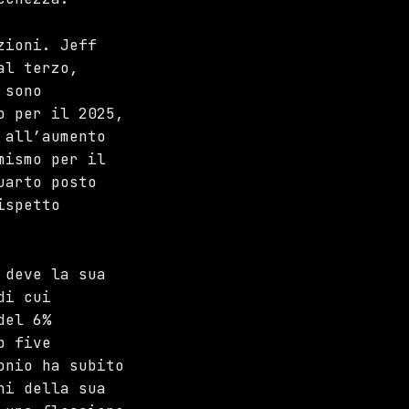
zioni. Jeff
al terzo,
 sono
o per il 2025,
 all’aumento
mismo per il
uarto posto
ispetto
 deve la sua
di cui
del 6%
p five
onio ha subito
ni della sua