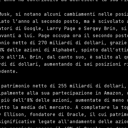
Musk, si notano alcuni cambiamenti nelle posi
iato l’anno al secondo posto, ma è scivolato 
atori di Google, Larry Page e Sergey Brin, si
avanti a lui. Page occupa ora il secondo post
onio netto di 270 miliardi di dollari, grazie
0% delle azioni di Alphabet, spinto dall’otti
to all’IA. Brin, dal canto suo, è salito al q
rdi di dollari, aumentando di sei posizioni r
edente.
 patrimonio netto di 255 miliardi di dollari,
ipalmente alla sua partecipazione in Amazon, 
 più dell’8% delle azioni, aumentate di meno 
otto la media del mercato. A completare la to
y Ellison, fondatore di Oracle, il cui patrim
significative legate all'andamento delle azio