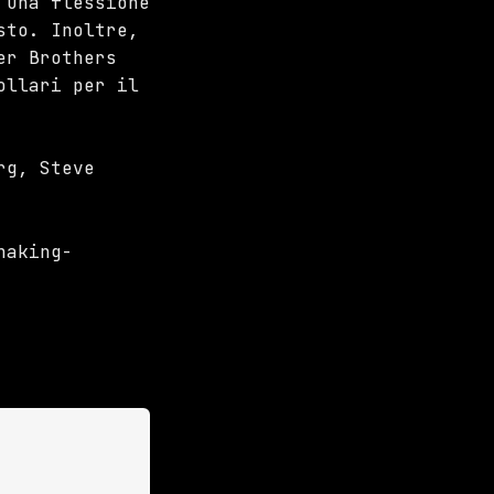
 una flessione
sto. Inoltre,
er Brothers
ollari per il
rg, Steve
haking-