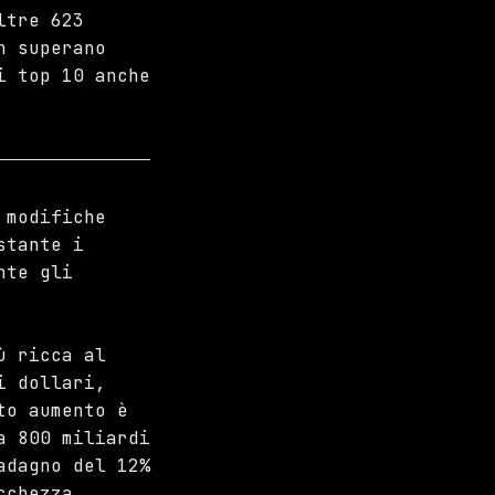
ltre 623
n superano
i top 10 anche
 modifiche
stante i
nte gli
ù ricca al
i dollari,
to aumento è
a 800 miliardi
adagno del 12%
cchezza.