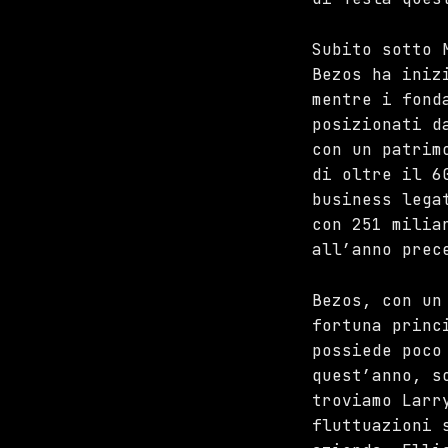
Subito sotto 
Bezos ha iniz
mentre i fond
posizionati d
con un patrim
di oltre il 6
business lega
con 251 milia
all’anno prec
Bezos, con un
fortuna princ
possiede poco
quest’anno, s
troviamo Larr
fluttuazioni 