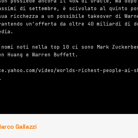
son possiede ancora il 40% di Oracle, ma dopo
assimi di settembre, è scivolato al quinto po
sua ricchezza a un possibile takeover di Warn
rantendo un’offerta da oltre 40 miliardi di d
edia.
 nomi noti nella top 10 ci sono Mark Zuckerbe
en Huang e Warren Buffett.
ce.yahoo.com/video/worlds-richest-people-ai-s
l
arco Gallazzi