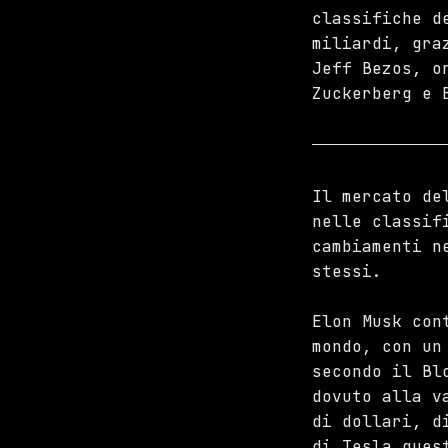
classifiche d
miliardi, gra
Jeff Bezos, o
Zuckerberg e 
Il mercato de
nelle classif
cambiamenti n
stessi.
Elon Musk con
mondo, con un
secondo il Bl
dovuto alla v
di dollari, d
di Tesla ques