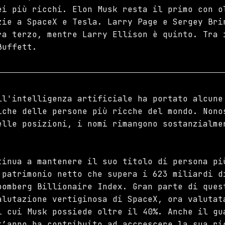
ei più ricchi. Elon Musk resta il primo con o
zie a SpaceX e Tesla. Larry Page e Sergey Bri
ra terzo, mentre Larry Ellison è quinto. Tra 
Buffett.
ll'intelligenza artificiale ha portato alcune
iche delle persone più ricche del mondo. Nono
elle posizioni, i nomi rimangono sostanzialme
tinua a mantenere il suo titolo di persona pi
 patrimonio netto che supera i 623 miliardi d
oomberg Billionaire Index. Gran parte di ques
alutazione vertiginosa di SpaceX, ora valutat
i cui Musk possiede oltre il 40%. Anche il gu
t’anno ha contribuito ad accrescere la sua ri