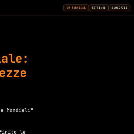
GO TERMINAL
SETTINGS
SUBSCRIBE
iale:
ezze
finito le