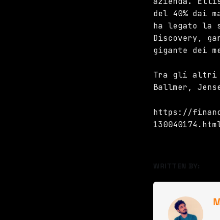
azienda. Elli
del 40% dai m
ha legato la 
Discovery, ga
gigante dei m
Tra gli altri
Ballmer, Jens
https://finan
130040174.htm
WRITTEN BY:
M