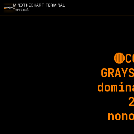
MINDTHECHART TERMINAL
Terminal
🔴C
GRAY
domin
non