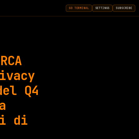
GO TERMINAL
SETTINGS
SUBSCRIBE
ERCA
ivacy
del Q4
a
i di