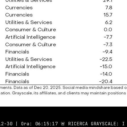
12-30 | Ora: 06:15:17 🚨 RICERCA GRAYSCALE: I