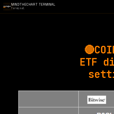
MINDTHECHART TERMINAL
Terminal
🔴COI
ETF d
sett