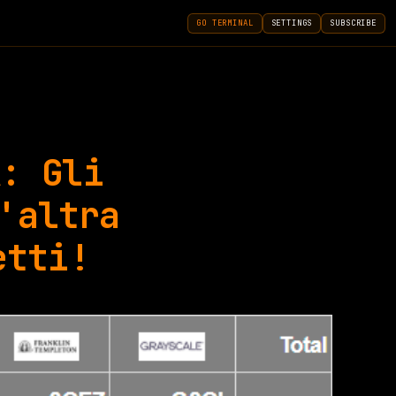
GO TERMINAL
SETTINGS
SUBSCRIBE
À: Gli
'altra
etti!