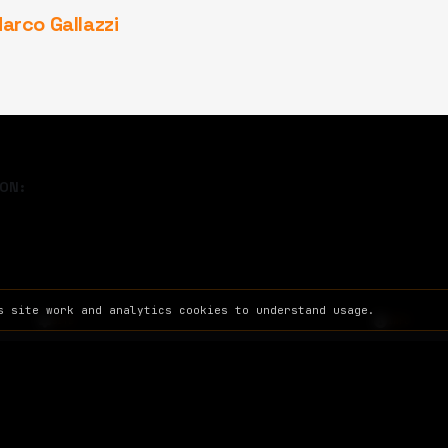
arco Gallazzi
ON:
s site work and analytics cookies to understand usage.
SITE
INFO