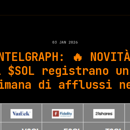
03 JAN 2026
NTELGRAPH: 🔥 NOVIT
i $SOL registrano un
imana di afflussi n