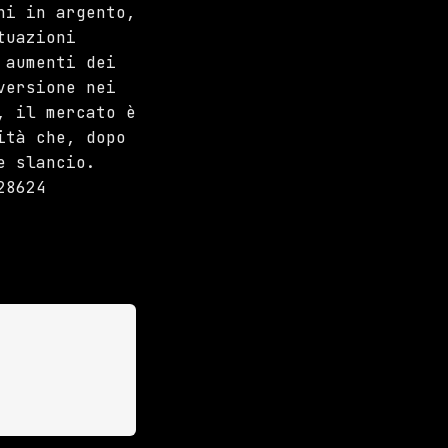
ni in argento,
tuazioni
 aumenti dei
versione nei
, il mercato è
ità che, dopo
e slancio.
28624