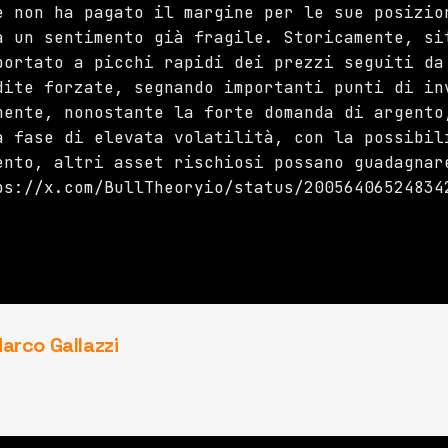
e non ha pagato il margine per le sue posizio
a un sentimento già fragile. Storicamente, si
portato a picchi rapidi dei prezzi seguiti da
dite forzate, segnando importanti punti di in
mente, nonostante la forte domanda di argento
a fase di elevata volatilità, con la possibil
ento, altri asset rischiosi possano guadagnar
ps://x.com/BullTheoryio/status/20056406524834
arco Gallazzi