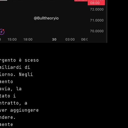
rgento è sceso
miliardi di
iorno. Negli
mento
avia, la
tato i
ntratto, a
ver aggiungere
ndere.
mente