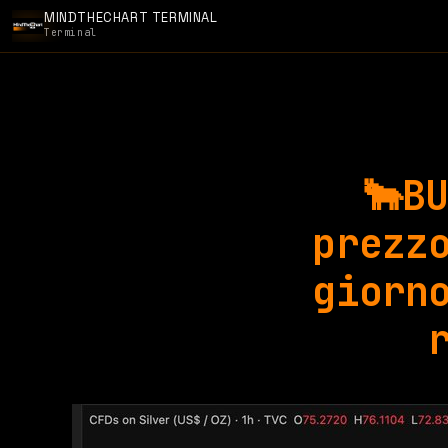
MINDTHECHART TERMINAL
Terminal
🐂B
prezz
giorn