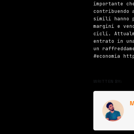
importante ch
contribuendo 
simili hanno 
margini e ven
cicli. Attual
entrato in un
un raffreddam
#economia htt
WRITTEN BY:
M