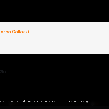
arco Gallazzi
ON:
s site work and analytics cookies to understand usage.
SITE
INFO