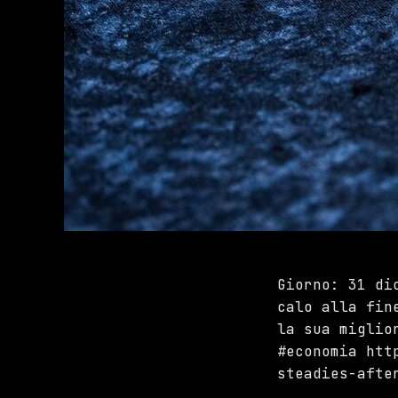
Giorno: 31 di
calo alla fin
la sua miglio
#economia htt
steadies-afte