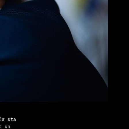
ia sta
o un