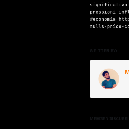
significativo
pressioni inf
#economia htt
mulls-price-c
WRITTEN BY:
M
MEMBER DISCUSSI